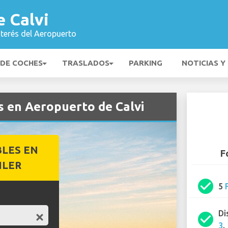
 Calvi
nterés del Aeropuerto
 DE COCHES
TRASLADOS
PARKING
NOTICIAS Y
s en Aeropuerto de Calvi
BLES EN
F
ILER
check_circle
5
Di
check_circle
3
.