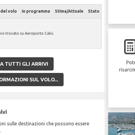
del volo
In programma
Stima/Attuale
Stato
ivo trovato su Aeroporto Calvi.
Potr
A TUTTI GLI ARRIVI
risarci
ORMAZIONI SUL VOLO...
lvi
ni sulle destinazioni che possono essere
.