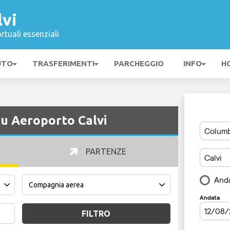
lvi
rtuali essenziali
UTO
TRASFERIMENTI
PARCHEGGIO
INFO
H
 su Aeroporto Calvi
PARTENZE
FILTRO