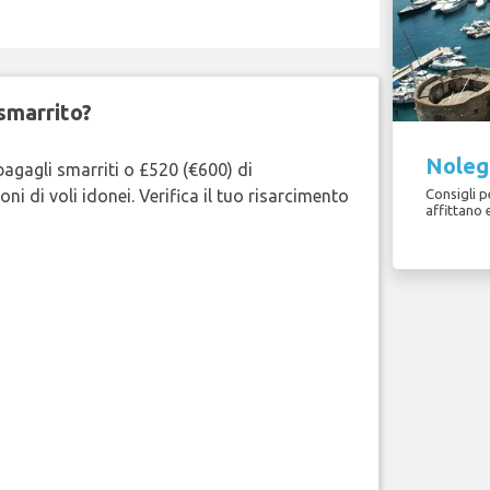
smarrito?
Nolegg
bagagli smarriti o £520 (€600) di
oni di voli idonei. Verifica il tuo risarcimento
Consigli pe
affittano 