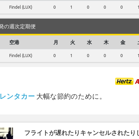
Findel (LUX)
0
1
0
0
0
空港 発の週次定期便
空港
月
火
水
木
金
Findel (LUX)
0
1
0
0
0
.
でのレンタカー
大幅な節約のために。
フライトが遅れたりキャンセルされたり