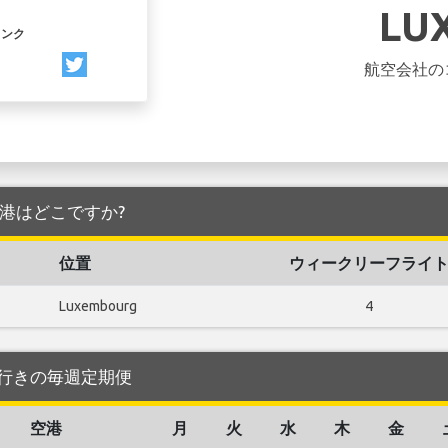
LU
リンク
航空会社の
する空港はどこですか?
位置
ウィークリーフライ
Luxembourg
4
 空港 行きの毎週定期便
空港
月
火
水
木
金