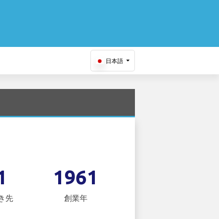
日本語
1
1961
き先
創業年