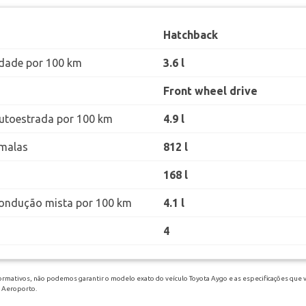
Hatchback
dade por 100 km
3.6 l
Front wheel drive
utoestrada por 100 km
4.9 l
malas
812 l
168 l
ondução mista por 100 km
4.1 l
4
ormativos, não podemos garantir o modelo exato do veículo Toyota Aygo e as especificações que v
i Aeroporto.