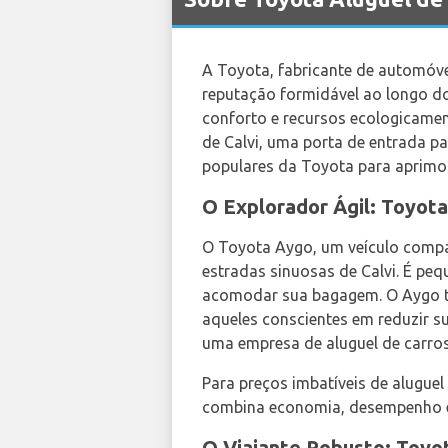
A Toyota, fabricante de automóvei
reputação formidável ao longo do
conforto e recursos ecologicament
de Calvi, uma porta de entrada pa
populares da Toyota para aprimor
O Explorador Ágil: Toyot
O Toyota Aygo, um veículo compact
estradas sinuosas de Calvi. É peq
acomodar sua bagagem. O Aygo ta
aqueles conscientes em reduzir s
uma empresa de aluguel de carros
Para preços imbatíveis de alugue
combina economia, desempenho e
O Viajante Robusto: Toyo