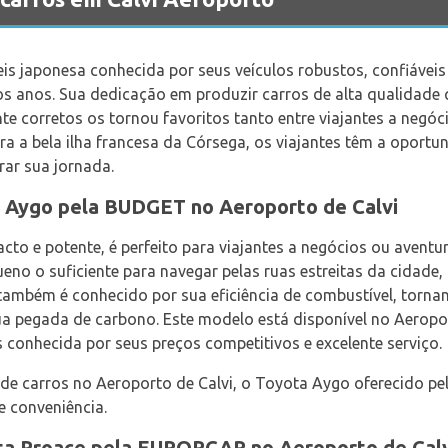
s japonesa conhecida por seus veículos robustos, confiáveis ​​
s anos. Sua dedicação em produzir carros de alta qualidade
e corretos os tornou favoritos tanto entre viajantes a negóc
ra a bela ilha francesa da Córsega, os viajantes têm a oport
ar sua jornada.
a Aygo pela BUDGET no Aeroporto de Calvi
o e potente, é perfeito para viajantes a negócios ou aventur
ueno o suficiente para navegar pelas ruas estreitas da cidade
mbém é conhecido por sua eficiência de combustível, torna
ua pegada de carbono. Este modelo está disponível no Aeropo
 conhecida por seus preços competitivos e excelente serviço.
l de carros no Aeroporto de Calvi, o Toyota Aygo oferecido
 conveniência.
ta Proace pela EUROPCAR no Aeroporto de Calv