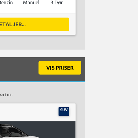
Benzin
Manuel
3 Dør
ETALJER...
VIS PRISER
ori er:
SUV