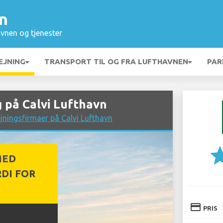
n
vnen og tjenester
EJNING
TRANSPORT TIL OG FRA LUFTHAVNEN
PAR
 på Calvi Lufthavn
jningsfirmaer på Calvi Lufthavn
st
MED
DI FOR
credit_card
PRIS