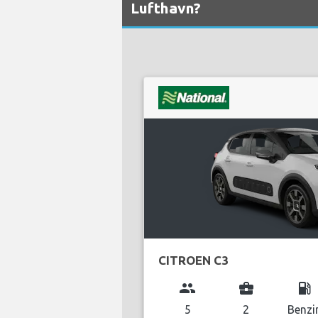
Lufthavn?
CITROEN C3
group
business_center
local_gas_station
5
2
Benzi