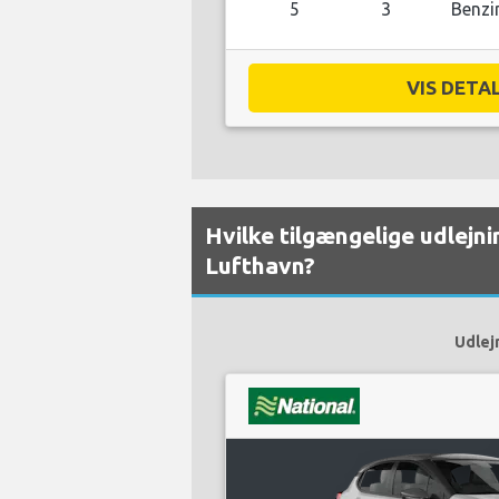
5
3
Benzi
VIS DETAL
Hvilke tilgængelige udlejnin
Lufthavn?
Udlejn