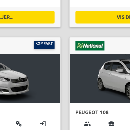
JER...
VIS D
KOMPAKT
PEUGEOT 108
miscellaneous_services
login
group
business_center