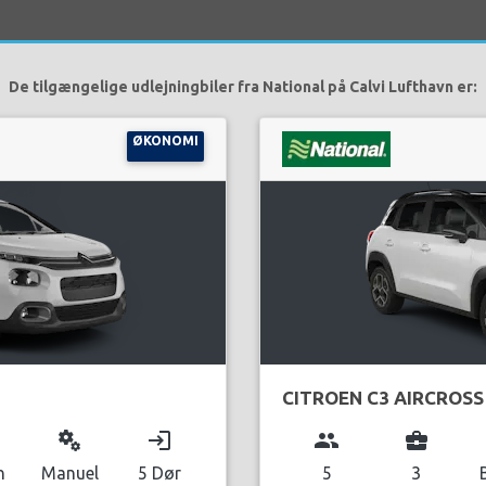
De tilgængelige udlejningbiler fra National på Calvi Lufthavn er:
ØKONOMI
CITROEN C3 AIRCROSS
miscellaneous_services
login
group
business_center
n
Manuel
5 Dør
5
3