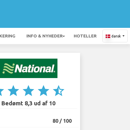
KERING
INFO & NYHEDER
HOTELLER
dansk
ar
star
star
star
star_half
Bedømt 8,3 ud af 10
80 / 100