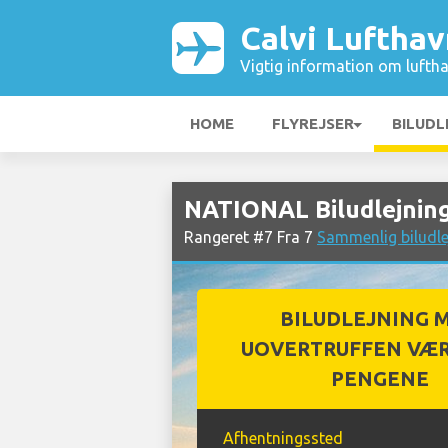
Calvi Lufthav
Vigtig information om luftha
HOME
FLYREJSER
BILUDL
NATIONAL Biludlejning
Rangeret #7 Fra 7
Sammenlig biludle
BILUDLEJNING 
UOVERTRUFFEN VÆR
PENGENE
Afhentningssted