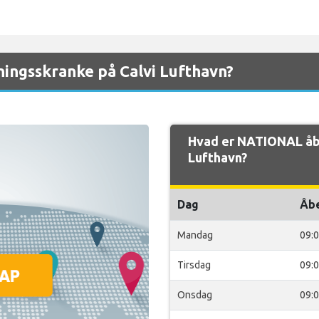
ingsskranke på Calvi Lufthavn?
Hvad er NATIONAL åbn
Lufthavn?
Dag
Åb
Mandag
09:
Tirsdag
09:
Onsdag
09: