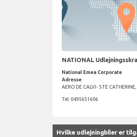
NATIONAL Udlejningsskran
National Emea Corporate
Adresse
AERO DE CALVI- STE CATHERINE, 
Tel: 0495651606
Hvilke udlejningbiler er til