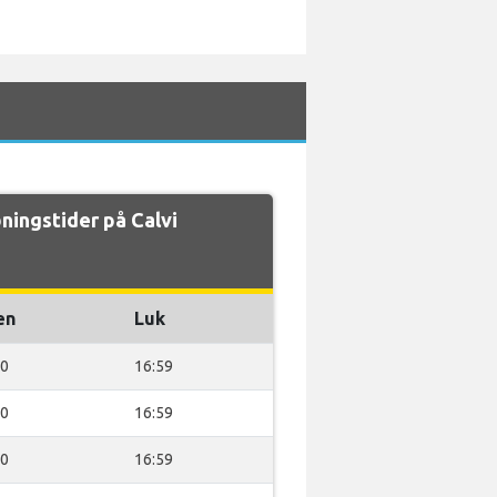
ingstider på Calvi
en
Luk
00
16:59
00
16:59
00
16:59