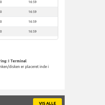
00
16:59
00
16:59
00
16:59
00
16:59
ing: I Terminal
ken/disken er placeret inde i
VIS ALLE