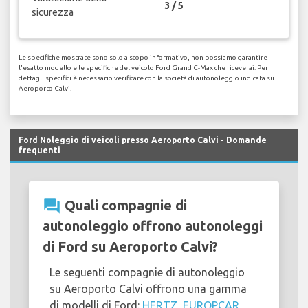
3 / 5
sicurezza
Le specifiche mostrate sono solo a scopo informativo, non possiamo garantire
l'esatto modello e le specifiche del veicolo Ford Grand C-Max che riceverai. Per
dettagli specifici è necessario verificare con la società di autonoleggio indicata su
Aeroporto Calvi.
Ford Noleggio di veicoli presso Aeroporto Calvi - Domande
frequenti
question_answer
Quali compagnie di
autonoleggio offrono autonoleggi
di Ford su Aeroporto Calvi?
Le seguenti compagnie di autonoleggio
su Aeroporto Calvi offrono una gamma
di modelli di Ford:
HERTZ
,
EUROPCAR
,