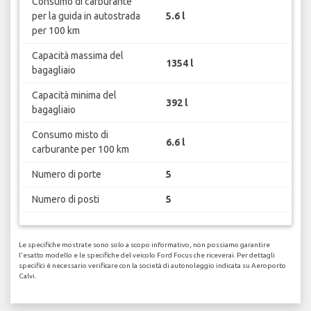
Consumo di carburante
per la guida in autostrada
5.6 l
per 100 km
Capacità massima del
1354 l
bagagliaio
Capacità minima del
392 l
bagagliaio
Consumo misto di
6.6 l
carburante per 100 km
Numero di porte
5
Numero di posti
5
Le specifiche mostrate sono solo a scopo informativo, non possiamo garantire
l'esatto modello e le specifiche del veicolo Ford Focus che riceverai. Per dettagli
specifici è necessario verificare con la società di autonoleggio indicata su Aeroporto
Calvi.