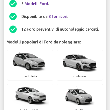
check_circle
5
Modelli Ford
.
check_circle
Disponibile da
3 fornitori
.
check_circle
12 Ford preventivi di autonoleggio cercati.
Modelli popolari di Ford da noleggiare:
Ford Fiesta
Ford Focus