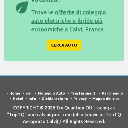
eco
Trova le
offerte di noleggio
auto elettriche e ibride più
economiche a Calvi, France
CERCA AUTO
Home
voli
Noleggio Auto
Trasferimenti
Parcheggio
Hotel
Info
Dichiarazione
Privacy
Mappa del sito
COPYRIGHT © 2026 Try Quantum OU trading as
"TripTQ" and calviairport.com (also known as TripTQ
Aeroporto Calvi) / All Rights Reserved.