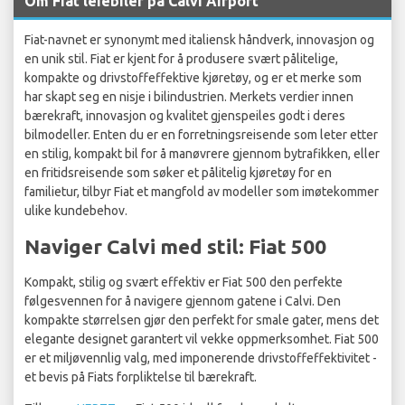
Om Fiat leiebiler på Calvi Airport
Fiat-navnet er synonymt med italiensk håndverk, innovasjon og
en unik stil. Fiat er kjent for å produsere svært pålitelige,
kompakte og drivstoffeffektive kjøretøy, og er et merke som
har skapt seg en nisje i bilindustrien. Merkets verdier innen
bærekraft, innovasjon og kvalitet gjenspeiles godt i deres
bilmodeller. Enten du er en forretningsreisende som leter etter
en stilig, kompakt bil for å manøvrere gjennom bytrafikken, eller
en fritidsreisende som søker et pålitelig kjøretøy for en
familietur, tilbyr Fiat et mangfold av modeller som imøtekommer
ulike kundebehov.
Naviger Calvi med stil: Fiat 500
Kompakt, stilig og svært effektiv er Fiat 500 den perfekte
følgesvennen for å navigere gjennom gatene i Calvi. Den
kompakte størrelsen gjør den perfekt for smale gater, mens det
elegante designet garantert vil vekke oppmerksomhet. Fiat 500
er et miljøvennlig valg, med imponerende drivstoffeffektivitet -
et bevis på Fiats forpliktelse til bærekraft.