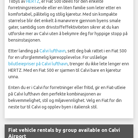
Tilbys av
HERTZ
, er Fiat 500 ideell for den enkelte
forretningsreisende eller en liten familie som leter etter en
komfortabel, pålitelig og stilig kjøretur. Med sin kompakte
størrelse blir det enkelt å manøvrere gjennom byens smale
gater, samtidig som drivstoffeffektiviteten sikrer at du kan
utforske mer av Calvi uten å bekymre deg for hyppige stopp på
bensinstasjonen.
Etter landing på
Calvi lufthavn
, sett deg bak rattet i en Fiat 500
for en uforglemmelig kjøreopplevelse. For uslåelige
bilutleiepriser på Calvi lufthavn
, trenger du ikke lete lenger enn
HERTZ. Med en Fiat 500 er sjarmen til Calvi bare en kjøretur
unna.
Enten du er i Calvi for forretninger eller fritid, gir en Fiat-utleie
på Calvi lufthavn den perfekte kombinasjonen av
bekvemmelighet, stil og miljøvennlighet. Velg en Fiat for din
neste tur til Calvi og opplev byen i italiensk stil.
Fiat vehicle rentals by group available on Calvi
Airport