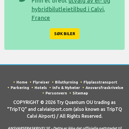
Finn et bredt
utvalg av el- og
hybridbilutleietilbud i Calvi,
France
SØK BILER
Home
Flyreiser
Biluthyrning
Flyplasstransport
Parkering
Hotels
Info & Nyheter
Ansvarsfraskrivelse
Personvern
Sitemap
COPYRIGHT © 2026 Try Quantum OU trading as
"TripTQ" and calviairport.com (also known as TripTQ
Calvi Airport) / All Rights Reserved.
ANSVARSFRASKRIVELSE - Dette er ikke det offisielle nettstedet til