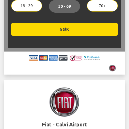
18 - 29
70+
30 - 69
SØK
Fiat - Calvi Airport