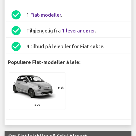
check_circle
1
Fiat-modeller
.
check_circle
Tilgjengelig fra
1 leverandører
.
check_circle
4 tilbud på leiebiler for Fiat søkte.
Populære Fiat-modeller å leie:
Fiat
500