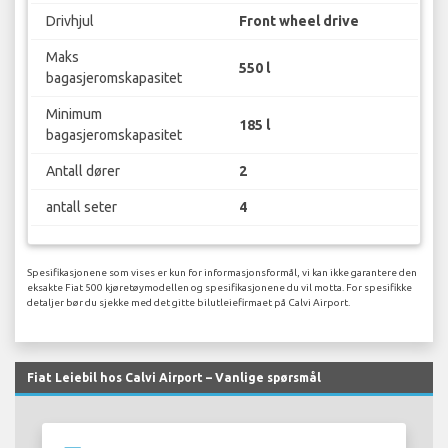
Drivhjul
Front wheel drive
Maks
550 l
bagasjeromskapasitet
Minimum
185 l
bagasjeromskapasitet
Antall dører
2
antall seter
4
Spesifikasjonene som vises er kun for informasjonsformål, vi kan ikke garantere den
eksakte Fiat 500 kjøretøymodellen og spesifikasjonene du vil motta. For spesifikke
detaljer bør du sjekke med det gitte bilutleiefirmaet på Calvi Airport.
Fiat Leiebil hos Calvi Airport – Vanlige spørsmål