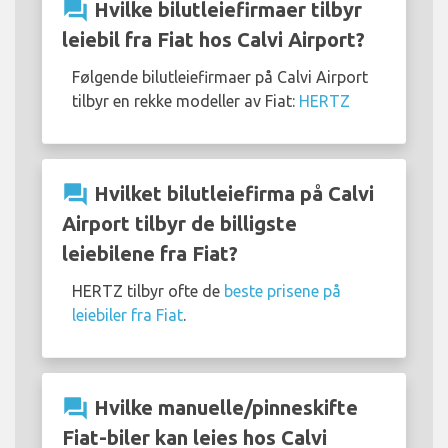
question_answer
Hvilke bilutleiefirmaer tilbyr
leiebil fra Fiat hos Calvi Airport?
Følgende bilutleiefirmaer på Calvi Airport
tilbyr en rekke modeller av Fiat:
HERTZ
question_answer
Hvilket bilutleiefirma på Calvi
Airport tilbyr de billigste
leiebilene fra Fiat?
HERTZ tilbyr ofte de
beste prisene på
leiebiler fra Fiat
.
question_answer
Hvilke manuelle/pinneskifte
Fiat-biler kan leies hos Calvi