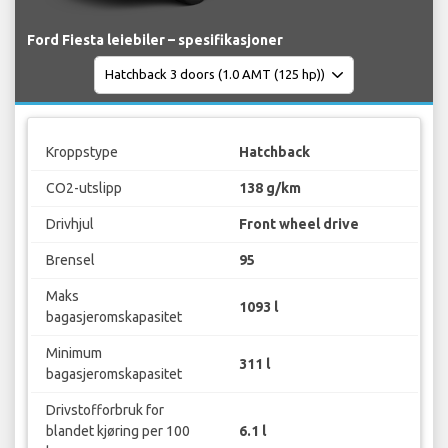
Ford Fiesta leiebiler – spesifikasjoner
Kroppstype
Hatchback
CO2-utslipp
138 g/km
Drivhjul
Front wheel drive
Brensel
95
Maks
1093 l
bagasjeromskapasitet
Minimum
311 l
bagasjeromskapasitet
Drivstofforbruk for
blandet kjøring per 100
6.1 l