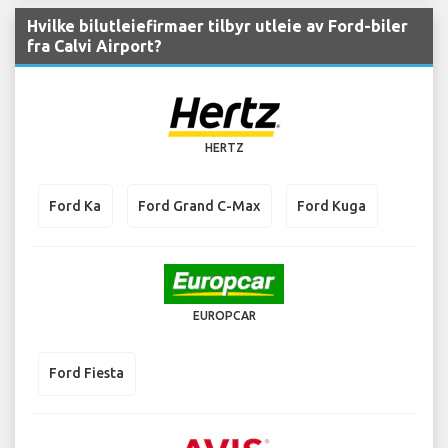
Hvilke bilutleiefirmaer tilbyr utleie av Ford-biler
fra Calvi Airport?
HERTZ
Ford Ka
Ford Grand C-Max
Ford Kuga
EUROPCAR
Ford Fiesta