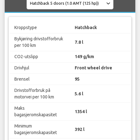
Kroppstype
Hatchback
Bykjøring drivstofforbruk
7.8 l
per 100 km
CO2-utslipp
149 g/km
Drivhjul
Front wheel drive
Brensel
95
Drivstofforbruk på
5.6 l
motorvei per 100 km
Maks
1354 l
bagasjeromskapasitet
Minimum
392 l
bagasjeromskapasitet