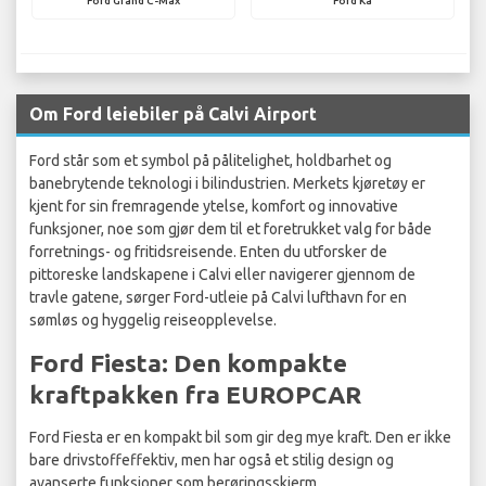
Ford Grand C-Max
Ford Ka
Om Ford leiebiler på Calvi Airport
Ford står som et symbol på pålitelighet, holdbarhet og
banebrytende teknologi i bilindustrien. Merkets kjøretøy er
kjent for sin fremragende ytelse, komfort og innovative
funksjoner, noe som gjør dem til et foretrukket valg for både
forretnings- og fritidsreisende. Enten du utforsker de
pittoreske landskapene i Calvi eller navigerer gjennom de
travle gatene, sørger Ford-utleie på Calvi lufthavn for en
sømløs og hyggelig reiseopplevelse.
Ford Fiesta: Den kompakte
kraftpakken fra EUROPCAR
Ford Fiesta er en kompakt bil som gir deg mye kraft. Den er ikke
bare drivstoffeffektiv, men har også et stilig design og
avanserte funksjoner som berøringsskjerm