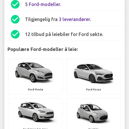
check_circle
5
Ford-modeller
.
check_circle
Tilgjengelig fra
3 leverandører
.
check_circle
12 tilbud på leiebiler for Ford søkte.
Populære Ford-modeller å leie:
Ford Fiesta
Ford Focus