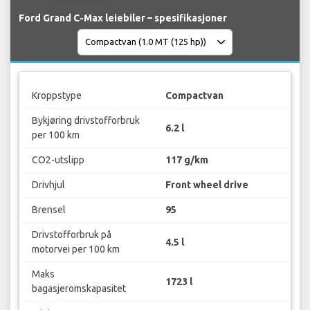
Ford Grand C-Max leiebiler – spesifikasjoner
Kroppstype
Compactvan
Bykjøring drivstofforbruk
6.2 l
per 100 km
CO2-utslipp
117 g/km
Drivhjul
Front wheel drive
Brensel
95
Drivstofforbruk på
4.5 l
motorvei per 100 km
Maks
1723 l
bagasjeromskapasitet