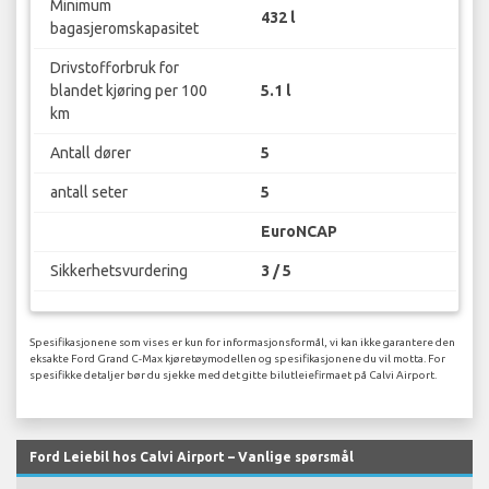
Minimum
432 l
bagasjeromskapasitet
Drivstofforbruk for
blandet kjøring per 100
5.1 l
km
Antall dører
5
antall seter
5
EuroNCAP
Sikkerhetsvurdering
3 / 5
Spesifikasjonene som vises er kun for informasjonsformål, vi kan ikke garantere den
eksakte Ford Grand C-Max kjøretøymodellen og spesifikasjonene du vil motta. For
spesifikke detaljer bør du sjekke med det gitte bilutleiefirmaet på Calvi Airport.
Ford Leiebil hos Calvi Airport – Vanlige spørsmål