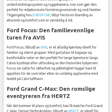
underholdningssystem og ryggekamera, noe som gjør den
perfekt for miljøbevisste forretningsreisende og små familier.
Tilgjengelig hos
EUROPCAR
, tilbyr Fiesta en blanding av
økonomi og komfort som er vanskelig å slå.
Ford Focus: Den familievennlige
turen fra AVIS
Ford Focus, tilbudt av
AVIS
, er et allsidig kjøretøy ideelt for
familier og større grupper. Med god plass til bagasje og
komfortable seter er den perfekt for lange kjøreturer langs
Calvis kystlinje eller utforsking av den historiske bykjernen.
Focus sin rykte for sikkerhet og pålitelighet legger bare til
appellen for de som leter etter en uslåelig opplevelse med
leiebil på Calvi lufthavn.
Ford Grand C-Max: Den romslige
eventyreren fra HERTZ
Når det kommer til plass og komfort, kan få matche Ford Grand
C-Max. Denne flerbruksbilen, tilbudt av
HERTZ
, er ideell for