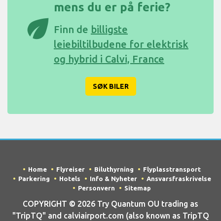
mens du er på ferie?
eco
Finn de
billigste
leiebiltilbudene for elektrisk
og hybrid i Calvi, France
SØK BILER
Home
Flyreiser
Biluthyrning
Flyplasstransport
Parkering
Hotels
Info & Nyheter
Ansvarsfraskrivelse
Personvern
Sitemap
COPYRIGHT © 2026 Try Quantum OU trading as
"TripTQ" and calviairport.com (also known as TripTQ