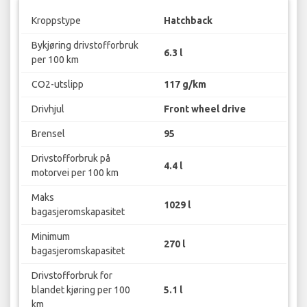
Kroppstype
Hatchback
Bykjøring drivstofforbruk
6.3 l
per 100 km
CO2-utslipp
117 g/km
Drivhjul
Front wheel drive
Brensel
95
Drivstofforbruk på
4.4 l
motorvei per 100 km
Maks
1029 l
bagasjeromskapasitet
Minimum
270 l
bagasjeromskapasitet
Drivstofforbruk for
blandet kjøring per 100
5.1 l
km