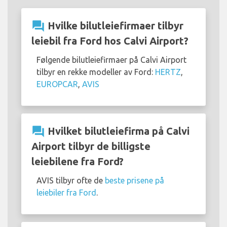
question_answer
Hvilke bilutleiefirmaer tilbyr
leiebil fra Ford hos Calvi Airport?
Følgende bilutleiefirmaer på Calvi Airport
tilbyr en rekke modeller av Ford:
HERTZ
,
EUROPCAR
,
AVIS
question_answer
Hvilket bilutleiefirma på Calvi
Airport tilbyr de billigste
leiebilene fra Ford?
AVIS tilbyr ofte de
beste prisene på
leiebiler fra Ford
.