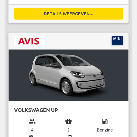
DETAILS WEERGEVEN...
MINI
VOLKSWAGEN UP
group
business_center
local_gas_station
4
2
Benzine