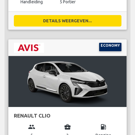
Handleiding
5 Portier
DETAILS WEERGEVEN...
ECONOMY
RENAULT CLIO
group
business_center
local_gas_station