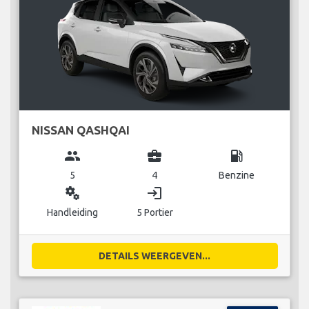
NISSAN QASHQAI
group
business_center
local_gas_station
5
4
Benzine
miscellaneous_services
login
Handleiding
5 Portier
DETAILS WEERGEVEN...