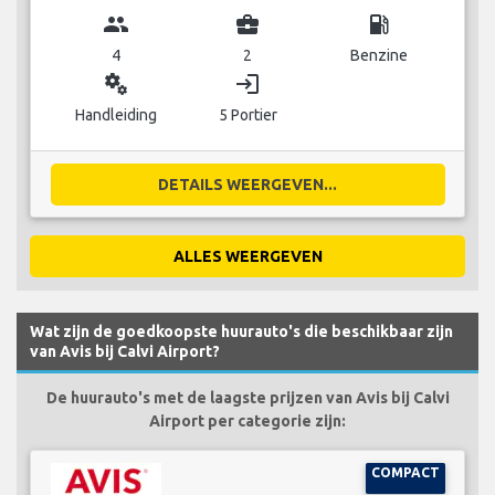
group
business_center
local_gas_station
4
2
Benzine
miscellaneous_services
login
Handleiding
5 Portier
DETAILS WEERGEVEN...
ALLES WEERGEVEN
Wat zijn de goedkoopste huurauto's die beschikbaar zijn
van Avis bij Calvi Airport?
De huurauto's met de laagste prijzen van Avis bij Calvi
Airport per categorie zijn:
COMPACT