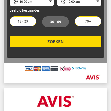
Leeftijd bestuurder:
18 - 29
70+
30 - 69
ZOEKEN