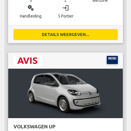
5
2
Benzine
miscellaneous_services
login
Handleiding
5 Portier
DETAILS WEERGEVEN...
MINI
VOLKSWAGEN UP