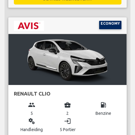
ECONOMY
RENAULT CLIO
group
business_center
local_gas_station
5
2
Benzine
miscellaneous_services
login
Handleiding
5 Portier