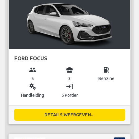
FORD FOCUS
group
business_center
local_gas_station
5
3
Benzine
miscellaneous_services
login
Handleiding
5 Portier
DETAILS WEERGEVEN...