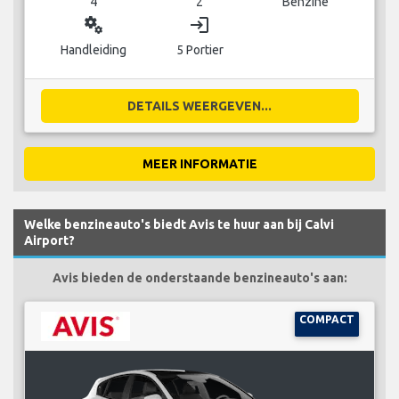
4
2
Benzine
miscellaneous_services
login
Handleiding
5 Portier
DETAILS WEERGEVEN...
MEER INFORMATIE
Welke benzineauto's biedt Avis te huur aan bij Calvi
Airport?
Avis bieden de onderstaande benzineauto's aan:
COMPACT