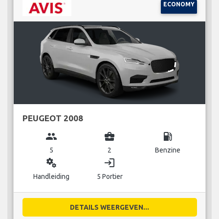
ECONOMY
PEUGEOT 2008
group
business_center
local_gas_station
5
2
Benzine
miscellaneous_services
login
Handleiding
5 Portier
DETAILS WEERGEVEN...