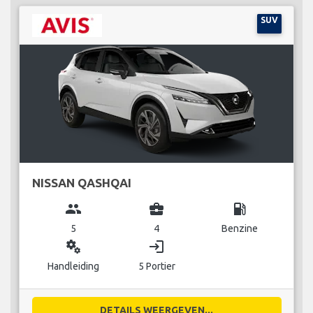
SUV
NISSAN QASHQAI
group
business_center
local_gas_station
5
4
Benzine
miscellaneous_services
login
Handleiding
5 Portier
DETAILS WEERGEVEN...