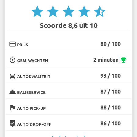
star
star
star
star
star_half
Scoorde 8,6 uit 10
credit_card
80 / 100
PRIJS
timer
2 minuten
emoji_events
GEM. WACHTEN
directions_car
93 / 100
AUTOKWALITEIT
room_service
87 / 100
BALIESERVICE
flag
88 / 100
AUTO PICK-UP
beenhere
86 / 100
AUTO DROP-OFF