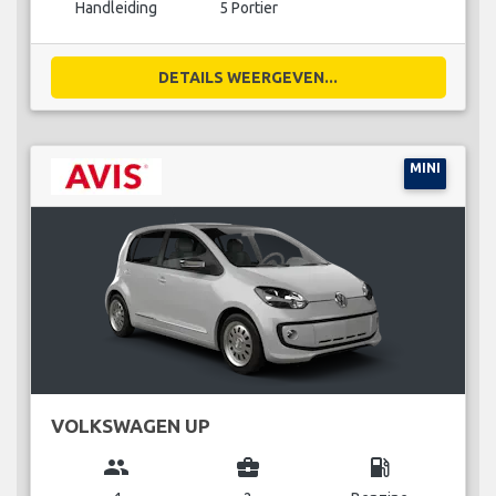
Handleiding
5 Portier
DETAILS WEERGEVEN...
MINI
VOLKSWAGEN UP
group
business_center
local_gas_station