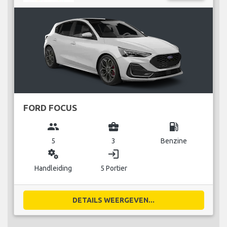
FORD FOCUS
group
business_center
local_gas_station
5
3
Benzine
miscellaneous_services
login
Handleiding
5 Portier
DETAILS WEERGEVEN...