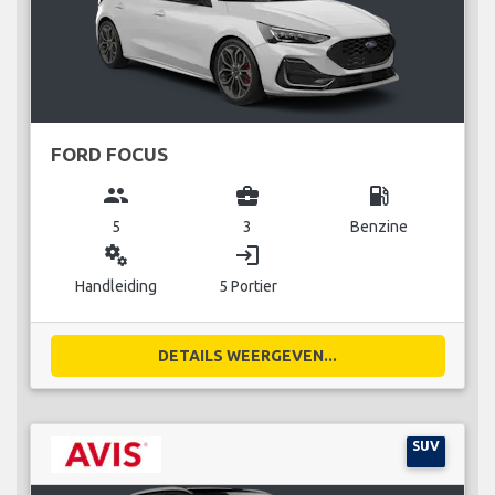
FORD FOCUS
group
business_center
local_gas_station
5
3
Benzine
miscellaneous_services
login
Handleiding
5 Portier
DETAILS WEERGEVEN...
SUV