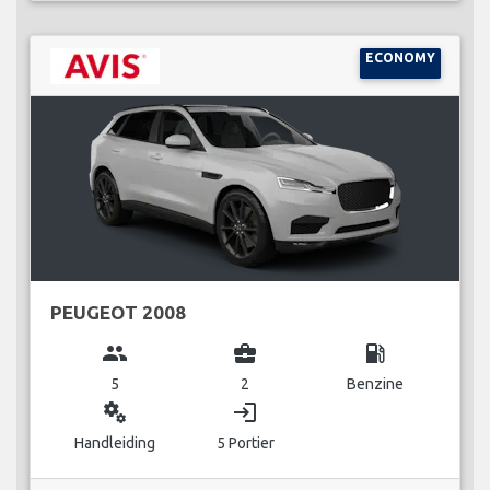
ECONOMY
PEUGEOT 2008
group
business_center
local_gas_station
5
2
Benzine
miscellaneous_services
login
Handleiding
5 Portier