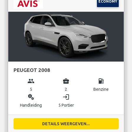
ECONOMY
PEUGEOT 2008
group
business_center
local_gas_station
5
2
Benzine
miscellaneous_services
login
Handleiding
5 Portier
DETAILS WEERGEVEN...