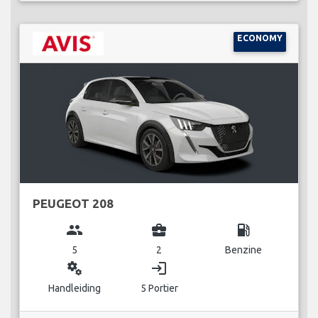
ECONOMY
PEUGEOT 208
group
business_center
local_gas_station
5
2
Benzine
miscellaneous_services
login
Handleiding
5 Portier