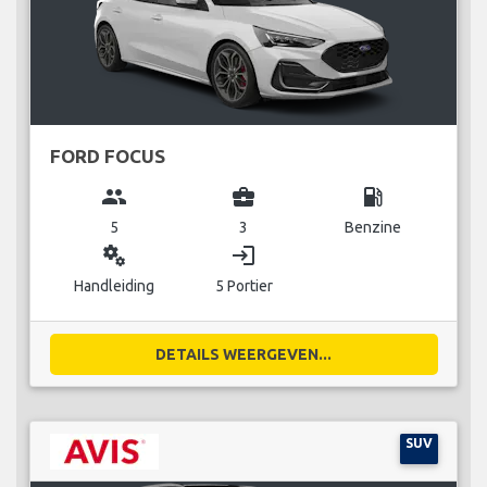
FORD FOCUS
group
business_center
local_gas_station
5
3
Benzine
miscellaneous_services
login
Handleiding
5 Portier
DETAILS WEERGEVEN...
SUV