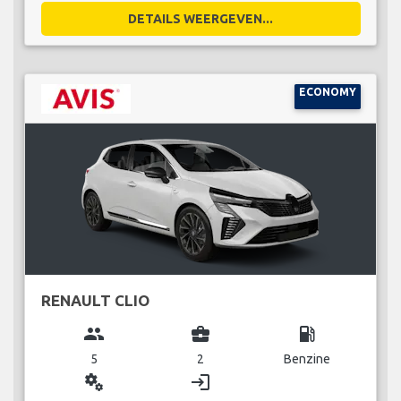
DETAILS WEERGEVEN...
ECONOMY
RENAULT CLIO
group
business_center
local_gas_station
5
2
Benzine
miscellaneous_services
login