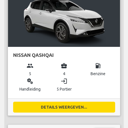
NISSAN QASHQAI
group
business_center
local_gas_station
5
4
Benzine
miscellaneous_services
login
Handleiding
5 Portier
DETAILS WEERGEVEN...