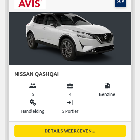
SUV
NISSAN QASHQAI
group
business_center
local_gas_station
5
4
Benzine
miscellaneous_services
login
Handleiding
5 Portier
DETAILS WEERGEVEN...