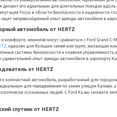
я делают его идеальным для длительных поездок вдоль 
Репутация Focus в области безопасности и надежности то
то ищет непревзойденный опыт аренды автомобиля в аэро
торный автомобиль от HERTZ
е и комфорте, немногие могут сравниться с Ford Grand C
RTZ
, идеален для больших семей или групп, желающих ко
ионные системы безопасности и плавная управляемость 
 удивительный опыт аренды автомобиля в аэропорту Ка
ледователь от HERTZ
 это компактный автомобиль, разработанный для городски
 идеальным для передвижения по узким улицам Кальви, а
кологически осознанных людей. С Ford Ka вы сможете ле
ский спутник от HERTZ