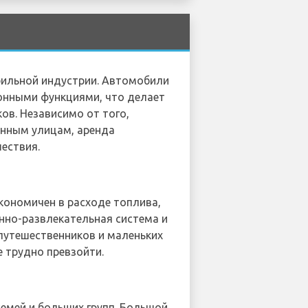
бильной индустрии. Автомобили
онными функциями, что делает
в. Независимо от того,
енным улицам, аренда
ествия.
кономичен в расходе топлива,
нно-развлекательная система и
 путешественников и маленьких
е трудно превзойти.
емей и больших групп. Большой