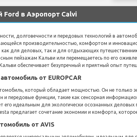
Ford в Аэропорт Calvi
ности, долговечности и передовых технологий в автомо
ыдающейся производительностью, комфортом и инноваци
как для деловых, так и для отдыхающих путешественнико
исным пейзажам Кальви или перемещаетесь по его оживл
Кальви обеспечивает безупречный и приятный опыт путеш
й автомобиль от EUROPCAR
автомобиль, который обладает мощностью. Он не только э
н и передовые функции, такие как сенсорная информацио
ет его идеальным для экологически осознанных деловых
Fiesta предлагает сочетание экономии и комфорта, которо
втомобиль от AVIS
, является универсальным автомобилем, идеальным для с