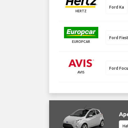
Ford Ka
HERTZ
Ford Fies
EUROPCAR
Ford Foc
AVIS
Ар