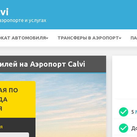
vi
эропорте и услугах
ОКАТ АВТОМОБИЛЯ
ТРАНСФЕРЫ В АЭРОПОРТ
ПА
илей на Аэропорт Calvi
АЯ ПО
ДА
Я
check_circle
5
check_circle
я
До