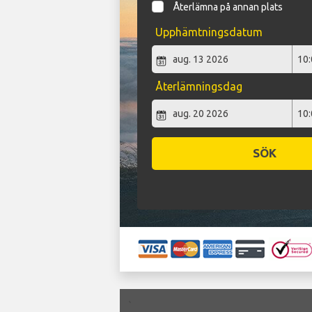
Återlämna på annan plats
Upphämtningsdatum
Återlämningsdag
SÖK
`