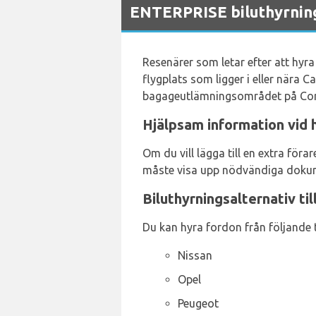
ENTERPRISE biluthyrnings
Resenärer som letar efter att hyra 
flygplats som ligger i eller nära Ca
bagageutlämningsområdet på Corsi
Hjälpsam information vid h
Om du vill lägga till en extra föra
måste visa upp nödvändiga dokume
Biluthyrningsalternativ ti
Du kan hyra fordon från följande t
Nissan
Opel
Peugeot