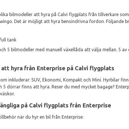
olika bilmodeller att hyra på Calvi flygplats från tillverkare s
ingo. Det är möjligt att hyra bensindrivna fordon. Följande br
ull tank
och 5 bilmodeller med manuell växellåda att välja mellan. 5 a
att hyra från Enterprise på Calvi flygplats
om inkluderar: SUV, Ekonomi, Kompakt och Mini. Hyrbilar finns
h 5 dörrar finns att hyra. Reser du med mycket bagage? Enter
sväskor.
gängliga på Calvi flygplats från Enterprise
llbehör när du hyr en bil från Enterprise: