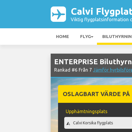
Calvi Flygpla
Viktig flygplatsinformation 
HOME
FLYG
BILUTHYRNI
ENTERPRISE Biluthyrni
Rankad #6 Från 7
Jämför hyrbilsföre
OSLAGBART VÄRDE PÅ
Upphämtningsplats