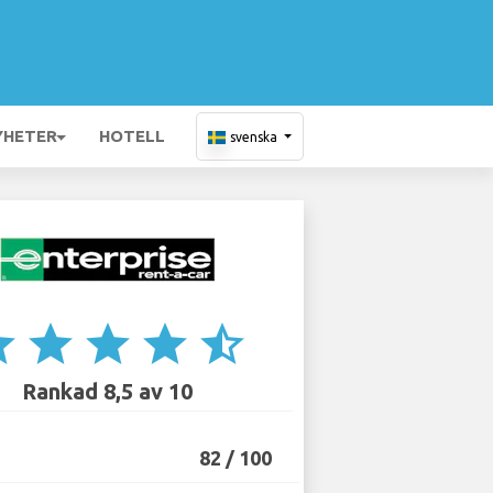
YHETER
HOTELL
svenska
ar
star
star
star
star_half
Rankad 8,5 av 10
82 / 100