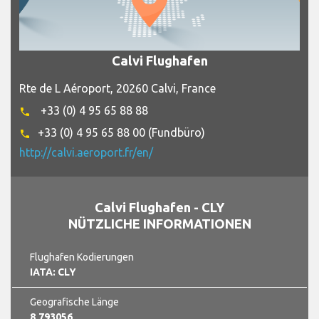
Calvi Flughafen
Rte de L Aéroport, 20260 Calvi, France
+33 (0) 4 95 65 88 88
phone
+33 (0) 4 95 65 88 00 (Fundbüro)
phone
http://calvi.aeroport.fr/en/
Calvi Flughafen - CLY
NÜTZLICHE INFORMATIONEN
Flughafen Kodierungen
IATA: CLY
Geografische Länge
8,793056