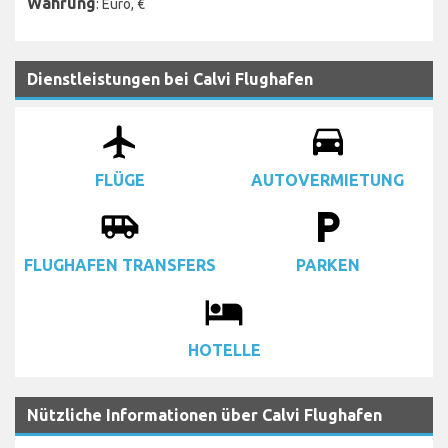
Währung
: Euro, €
Dienstleistungen bei Calvi Flughafen
airplanemode_active
drive_eta
FLÜGE
AUTOVERMIETUNG
airport_shuttle
local_parking
FLUGHAFEN TRANSFERS
PARKEN
local_hotel
HOTELLE
Nützliche Informationen über Calvi Flughafen