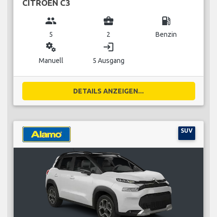
CITROEN C3
group
business_center
local_gas_station
5
2
Benzin
miscellaneous_services
login
Manuell
5 Ausgang
DETAILS ANZEIGEN...
SUV