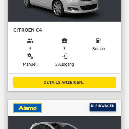
CITROEN C4
group
business_center
local_gas_station
5
3
Benzin
miscellaneous_services
login
Manuell
5 Ausgang
DETAILS ANZEIGEN...
KLEINWAGEN