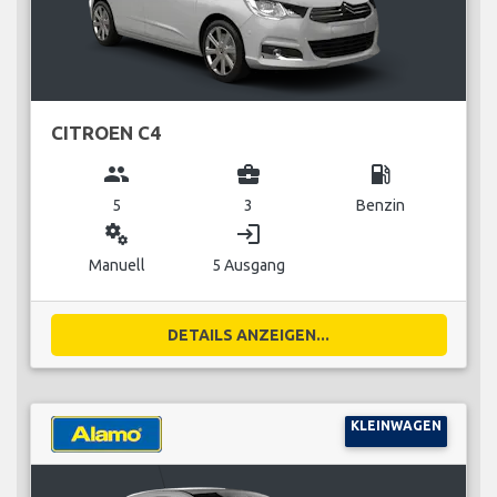
CITROEN C4
group
business_center
local_gas_station
5
3
Benzin
miscellaneous_services
login
Manuell
5 Ausgang
DETAILS ANZEIGEN...
KLEINWAGEN