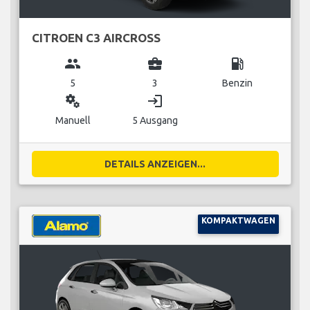
CITROEN C3 AIRCROSS
group
business_center
local_gas_station
5
3
Benzin
miscellaneous_services
login
Manuell
5 Ausgang
DETAILS ANZEIGEN...
KOMPAKTWAGEN