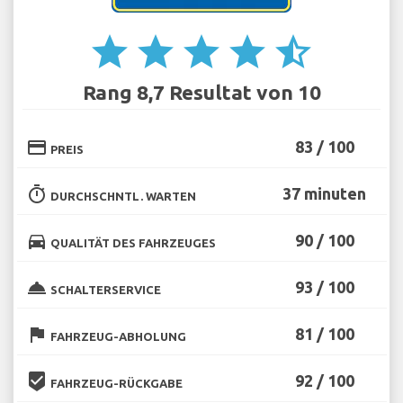
star
star
star
star
star_half
Rang 8,7 Resultat von 10
credit_card
83 / 100
PREIS
timer
37 minuten
DURCHSCHNTL. WARTEN
directions_car
90 / 100
QUALITÄT DES FAHRZEUGES
room_service
93 / 100
SCHALTERSERVICE
flag
81 / 100
FAHRZEUG-ABHOLUNG
beenhere
92 / 100
FAHRZEUG-RÜCKGABE