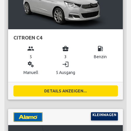
CITROEN C4
group
business_center
local_gas_station
5
3
Benzin
miscellaneous_services
login
Manuell
5 Ausgang
DETAILS ANZEIGEN...
KLEINWAGEN