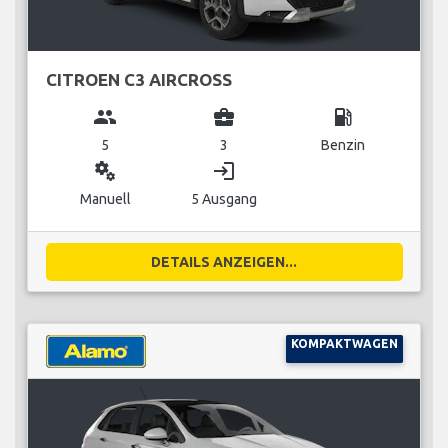
CITROEN C3 AIRCROSS
group
business_center
local_gas_station
5
3
Benzin
miscellaneous_services
login
Manuell
5 Ausgang
DETAILS ANZEIGEN...
KOMPAKTWAGEN