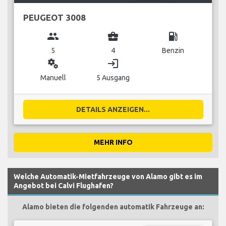
PEUGEOT 3008
group
business_center
local_gas_station
5
4
Benzin
miscellaneous_services
login
Manuell
5 Ausgang
DETAILS ANZEIGEN...
MEHR INFO
Welche Automatik-Mietfahrzeuge von Alamo gibt es im
Angebot bei Calvi Flughafen?
Alamo bieten die folgenden automatik Fahrzeuge an: