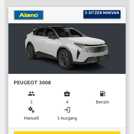
5-SITZER MINIVAN
PEUGEOT 3008
group
business_center
local_gas_station
5
4
Benzin
miscellaneous_services
login
Manuell
5 Ausgang