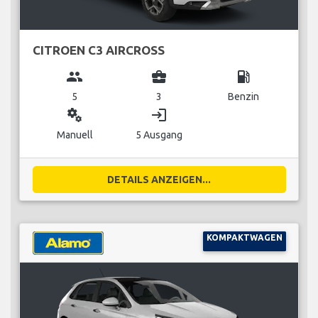
CITROEN C3 AIRCROSS
group
business_center
local_gas_station
5
3
Benzin
miscellaneous_services
login
Manuell
5 Ausgang
DETAILS ANZEIGEN...
KOMPAKTWAGEN