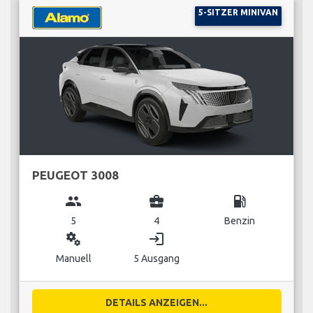
5-SITZER MINIVAN
PEUGEOT 3008
group
business_center
local_gas_station
5
4
Benzin
miscellaneous_services
login
Manuell
5 Ausgang
DETAILS ANZEIGEN...