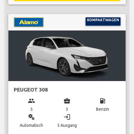
KOMPAKTWAGEN
PEUGEOT 308
group
business_center
local_gas_station
5
3
Benzin
miscellaneous_services
login
Automatisch
5 Ausgang