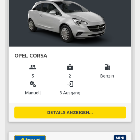
OPEL CORSA
group
business_center
local_gas_station
5
2
Benzin
miscellaneous_services
login
Manuell
3 Ausgang
DETAILS ANZEIGEN...
MINI