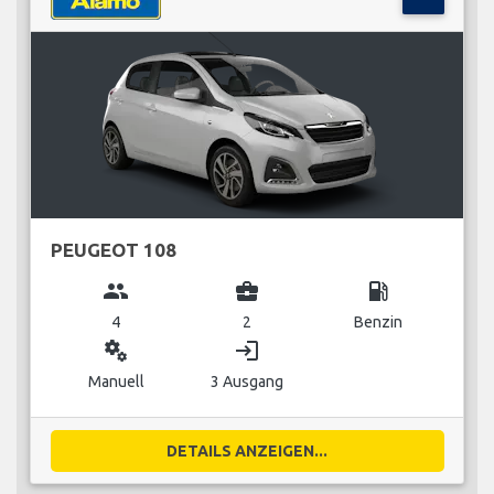
PEUGEOT 108
group
business_center
local_gas_station
4
2
Benzin
miscellaneous_services
login
Manuell
3 Ausgang
DETAILS ANZEIGEN...