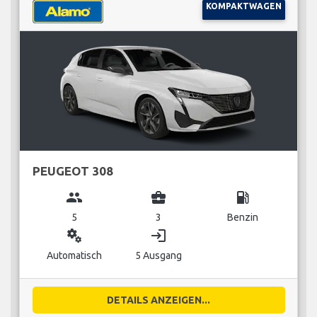
KOMPAKTWAGEN
PEUGEOT 308
group
business_center
local_gas_station
5
3
Benzin
miscellaneous_services
login
Automatisch
5 Ausgang
DETAILS ANZEIGEN...