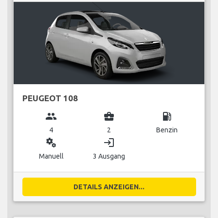
PEUGEOT 108
group
business_center
local_gas_station
4
2
Benzin
miscellaneous_services
login
Manuell
3 Ausgang
DETAILS ANZEIGEN...