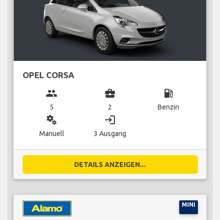
OPEL CORSA
group
business_center
local_gas_station
5
2
Benzin
miscellaneous_services
login
Manuell
3 Ausgang
DETAILS ANZEIGEN...
MINI