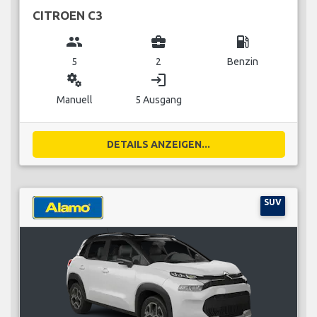
CITROEN C3
group
business_center
local_gas_station
5
2
Benzin
miscellaneous_services
login
Manuell
5 Ausgang
DETAILS ANZEIGEN...
SUV