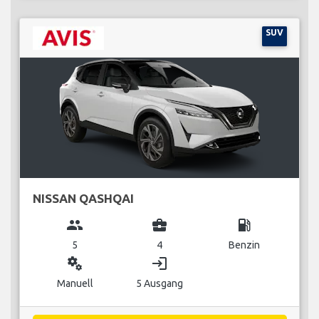
SUV
NISSAN QASHQAI
group
business_center
local_gas_station
5
4
Benzin
miscellaneous_services
login
Manuell
5 Ausgang