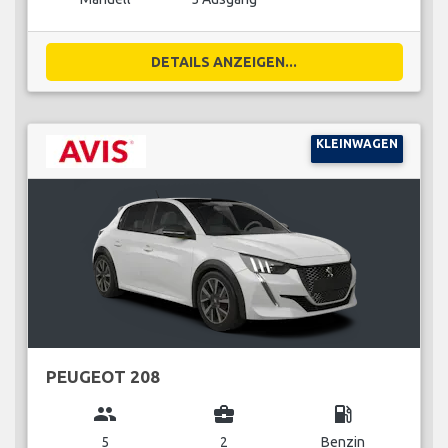
DETAILS ANZEIGEN...
KLEINWAGEN
PEUGEOT 208
group
business_center
local_gas_station
5
2
Benzin