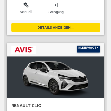
miscellaneous_services
login
Manuell
5 Ausgang
DETAILS ANZEIGEN...
KLEINWAGEN
RENAULT CLIO