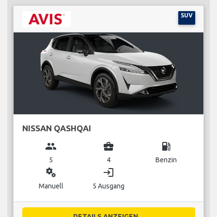
SUV
NISSAN QASHQAI
group
business_center
local_gas_station
5
4
Benzin
miscellaneous_services
login
Manuell
5 Ausgang
DETAILS ANZEIGEN...