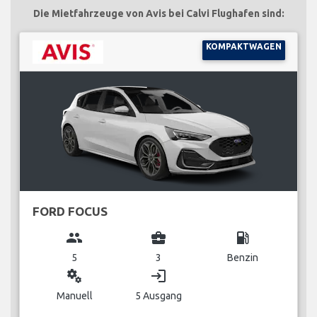
Die Mietfahrzeuge von Avis bei Calvi Flughafen sind:
KOMPAKTWAGEN
FORD FOCUS
group
business_center
local_gas_station
5
3
Benzin
miscellaneous_services
login
Manuell
5 Ausgang