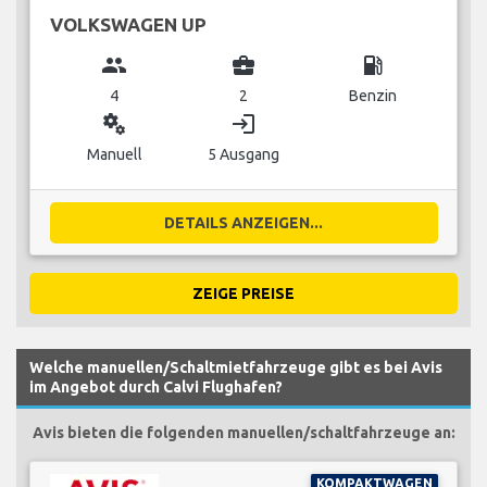
VOLKSWAGEN UP
group
business_center
local_gas_station
4
2
Benzin
miscellaneous_services
login
Manuell
5 Ausgang
DETAILS ANZEIGEN...
ZEIGE PREISE
Welche manuellen/Schaltmietfahrzeuge gibt es bei Avis
im Angebot durch Calvi Flughafen?
Avis bieten die folgenden manuellen/schaltfahrzeuge an:
KOMPAKTWAGEN