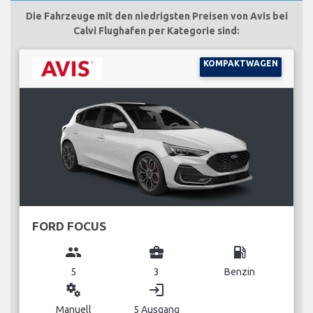
Die Fahrzeuge mit den niedrigsten Preisen von Avis bei
Calvi Flughafen per Kategorie sind:
KOMPAKTWAGEN
FORD FOCUS
group
business_center
local_gas_station
5
3
Benzin
miscellaneous_services
login
Manuell
5 Ausgang