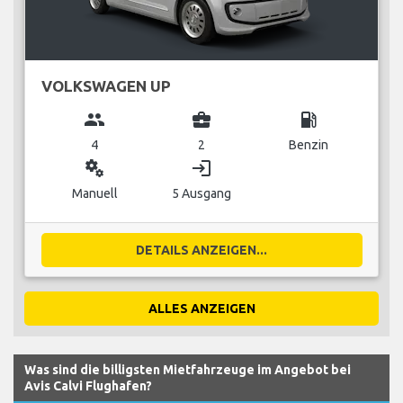
VOLKSWAGEN UP
group
business_center
local_gas_station
4
2
Benzin
miscellaneous_services
login
Manuell
5 Ausgang
DETAILS ANZEIGEN...
ALLES ANZEIGEN
Was sind die billigsten Mietfahrzeuge im Angebot bei
Avis Calvi Flughafen?