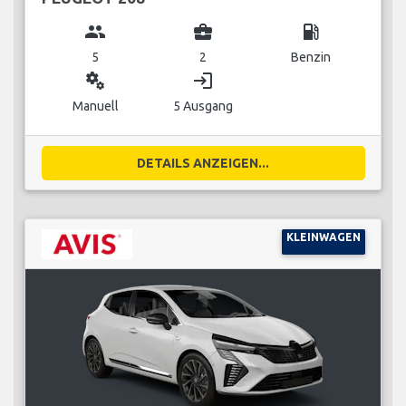
group
business_center
local_gas_station
5
2
Benzin
miscellaneous_services
login
Manuell
5 Ausgang
DETAILS ANZEIGEN...
KLEINWAGEN