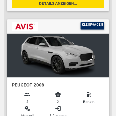
DETAILS ANZEIGEN...
KLEINWAGEN
PEUGEOT 2008
group
business_center
local_gas_station
5
2
Benzin
miscellaneous_services
login
Manuell
5 Ausgang