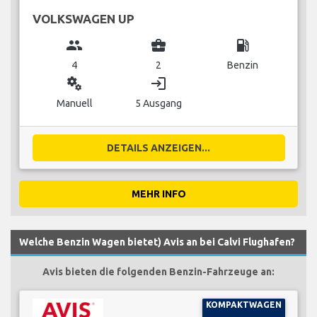
VOLKSWAGEN UP
group
business_center
local_gas_station
4
2
Benzin
miscellaneous_services
login
Manuell
5 Ausgang
DETAILS ANZEIGEN...
MEHR INFO
Welche Benzin Wagen bietet) Avis an bei Calvi Flughafen?
Avis bieten die folgenden Benzin-Fahrzeuge an:
KOMPAKTWAGEN