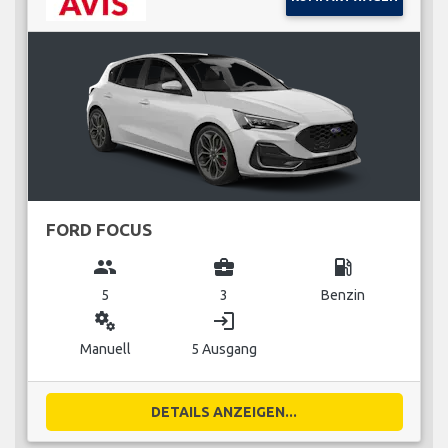
FORD FOCUS
group
business_center
local_gas_station
5
3
Benzin
miscellaneous_services
login
Manuell
5 Ausgang
DETAILS ANZEIGEN...