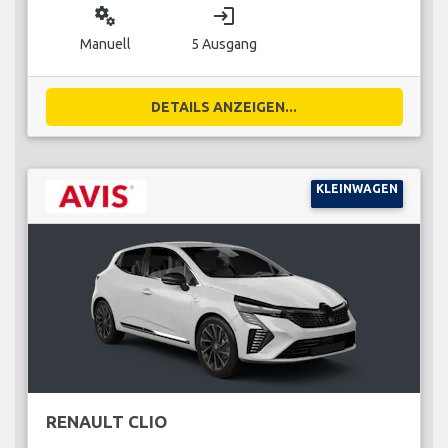
miscellaneous_services
login
Manuell
5 Ausgang
DETAILS ANZEIGEN...
KLEINWAGEN
RENAULT CLIO