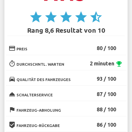
star
star
star
star
star_half
Rang 8,6 Resultat von 10
credit_card
80 / 100
PREIS
timer
2 minuten
emoji_events
DURCHSCHNTL. WARTEN
directions_car
93 / 100
QUALITÄT DES FAHRZEUGES
room_service
87 / 100
SCHALTERSERVICE
flag
88 / 100
FAHRZEUG-ABHOLUNG
beenhere
86 / 100
FAHRZEUG-RÜCKGABE