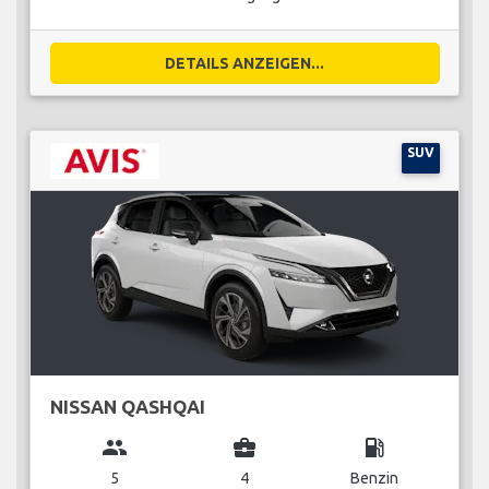
DETAILS ANZEIGEN...
SUV
NISSAN QASHQAI
group
business_center
local_gas_station
5
4
Benzin