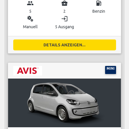
group
business_center
local_gas_station
5
2
Benzin
miscellaneous_services
login
Manuell
5 Ausgang
DETAILS ANZEIGEN...
MINI