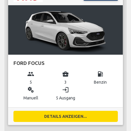
FORD FOCUS
group
business_center
local_gas_station
5
3
Benzin
miscellaneous_services
login
Manuell
5 Ausgang
DETAILS ANZEIGEN...