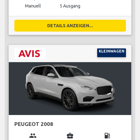
Manuell
5 Ausgang
DETAILS ANZEIGEN...
KLEINWAGEN
PEUGEOT 2008
group
business_center
local_gas_station