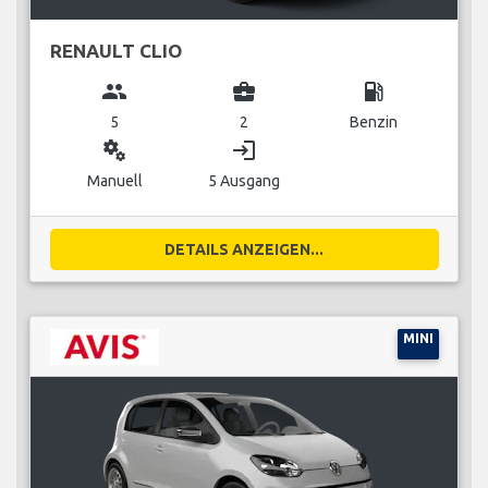
RENAULT CLIO
group
business_center
local_gas_station
5
2
Benzin
miscellaneous_services
login
Manuell
5 Ausgang
DETAILS ANZEIGEN...
MINI