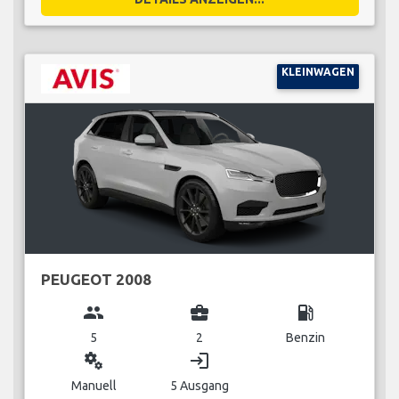
KLEINWAGEN
PEUGEOT 2008
group
business_center
local_gas_station
5
2
Benzin
miscellaneous_services
login
Manuell
5 Ausgang