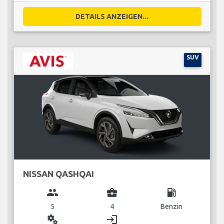
DETAILS ANZEIGEN...
SUV
NISSAN QASHQAI
group
business_center
local_gas_station
5
4
Benzin
miscellaneous_services
login