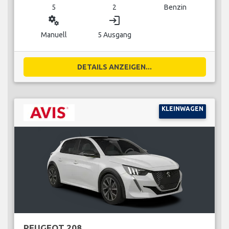
5
2
Benzin
miscellaneous_services
login
Manuell
5 Ausgang
DETAILS ANZEIGEN...
KLEINWAGEN
PEUGEOT 208