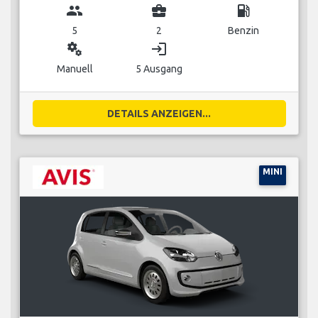
group
business_center
local_gas_station
5
2
Benzin
miscellaneous_services
login
Manuell
5 Ausgang
DETAILS ANZEIGEN...
MINI