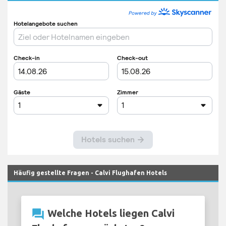
Häufig gestellte Fragen - Calvi Flughafen Hotels
question_answer
Welche Hotels liegen Calvi