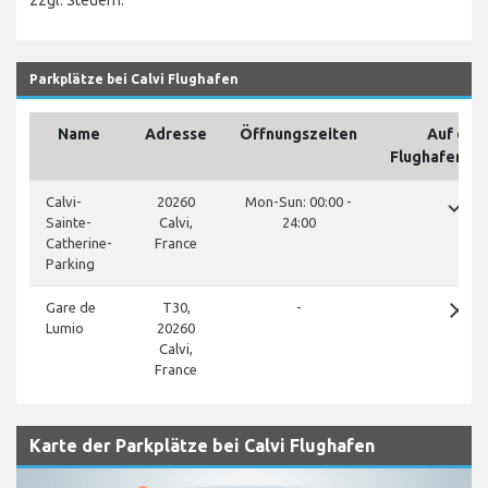
zzgl. Steuern.
Parkplätze bei Calvi Flughafen
Name
Adresse
Öffnungszeiten
Auf de
Flughafenge
done
Calvi-
20260
Mon-Sun: 00:00 -
Sainte-
Calvi,
24:00
Catherine-
France
Parking
close
Gare de
T30,
-
Lumio
20260
Calvi,
France
Karte der Parkplätze bei Calvi Flughafen