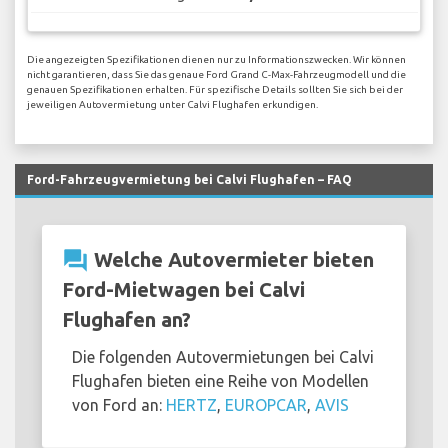
Die angezeigten Spezifikationen dienen nur zu Informationszwecken. Wir können
nicht garantieren, dass Sie das genaue Ford Grand C-Max-Fahrzeugmodell und die
genauen Spezifikationen erhalten. Für spezifische Details sollten Sie sich bei der
jeweiligen Autovermietung unter Calvi Flughafen erkundigen.
Ford-Fahrzeugvermietung bei Calvi Flughafen – FAQ
question_answer
Welche Autovermieter bieten
Ford-Mietwagen bei Calvi
Flughafen an?
Die folgenden Autovermietungen bei Calvi
Flughafen bieten eine Reihe von Modellen
von Ford an:
HERTZ
,
EUROPCAR
,
AVIS