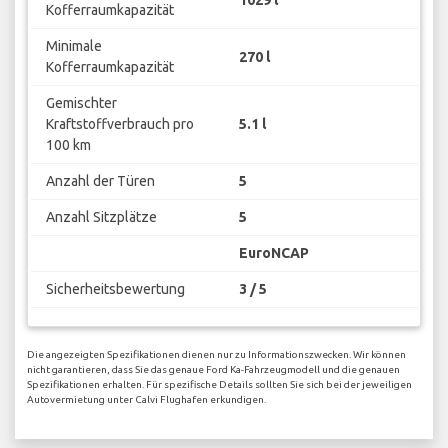
Kofferraumkapazität
Minimale
270 l
Kofferraumkapazität
Gemischter
Kraftstoffverbrauch pro
5.1 l
100 km
Anzahl der Türen
5
Anzahl Sitzplätze
5
EuroNCAP
Sicherheitsbewertung
3 / 5
Die angezeigten Spezifikationen dienen nur zu Informationszwecken. Wir können
nicht garantieren, dass Sie das genaue Ford Ka-Fahrzeugmodell und die genauen
Spezifikationen erhalten. Für spezifische Details sollten Sie sich bei der jeweiligen
Autovermietung unter Calvi Flughafen erkundigen.