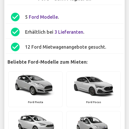
check_circle
5
Ford Modelle
.
check_circle
Erhältlich bei
3 Lieferanten
.
check_circle
12 Ford Mietwagenangebote gesucht.
Beliebte Ford-Modelle zum Mieten:
Ford Fiesta
Ford Focus