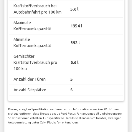
Kraftstoffverbrauch bei
5.6 l
Autobahnfahrt pro 100 km
Maximale
1354 l
Kofferraumkapazität
Minimale
392 l
Kofferraumkapazität
Gemischter
Kraftstoffverbrauch pro
6.6 l
100 km
Anzahl der Türen
5
Anzahl Sitzplätze
5
Die angezeigten Spezifikationen dienen nur zu Informationszwecken. Wir können
nicht garantieren, dass Sie das genaue Ford Focus-Fahrzeugmodell und die genauen
Spezifikationen erhalten. Für spezifische Details sollten Sie sich bei der jeweiligen
Autovermietung unter Calvi Flughafen erkundigen.