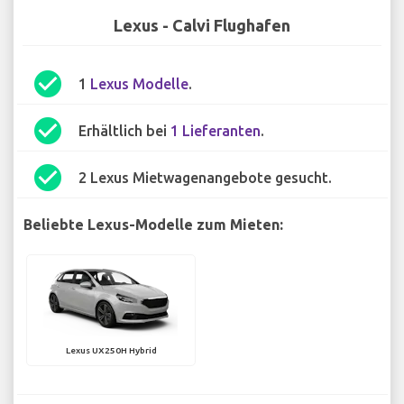
Lexus - Calvi Flughafen
check_circle
1
Lexus Modelle
.
check_circle
Erhältlich bei
1 Lieferanten
.
check_circle
2 Lexus Mietwagenangebote gesucht.
Beliebte Lexus-Modelle zum Mieten:
Lexus UX250H Hybrid