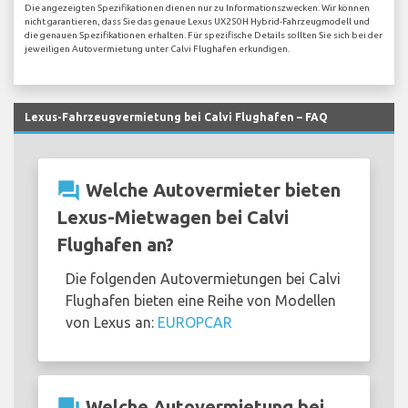
Die angezeigten Spezifikationen dienen nur zu Informationszwecken. Wir können
nicht garantieren, dass Sie das genaue Lexus UX250H Hybrid-Fahrzeugmodell und
die genauen Spezifikationen erhalten. Für spezifische Details sollten Sie sich bei der
jeweiligen Autovermietung unter Calvi Flughafen erkundigen.
Lexus-Fahrzeugvermietung bei Calvi Flughafen – FAQ
question_answer
Welche Autovermieter bieten
Lexus-Mietwagen bei Calvi
Flughafen an?
Die folgenden Autovermietungen bei Calvi
Flughafen bieten eine Reihe von Modellen
von Lexus an:
EUROPCAR
question_answer
Welche Autovermietung bei