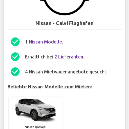
Nissan - Calvi Flughafen
check_circle
1
Nissan Modelle
.
check_circle
Erhältlich bei
2 Lieferanten
.
check_circle
4 Nissan Mietwagenangebote gesucht.
Beliebte Nissan-Modelle zum Mieten:
Nissan Qashqai