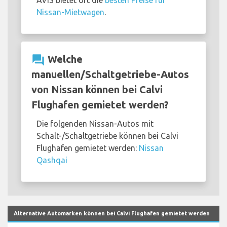
AVIS bietet oft die
besten Preise für
Nissan-Mietwagen
.
question_answer
Welche
manuellen/Schaltgetriebe-Autos
von Nissan können bei Calvi
Flughafen gemietet werden?
Die folgenden Nissan-Autos mit
Schalt-/Schaltgetriebe können bei Calvi
Flughafen gemietet werden:
Nissan
Qashqai
Alternative Automarken können bei Calvi Flughafen gemietet werden