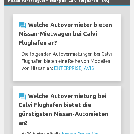
Nissan-Fahrzeugvermietung bei Calvi Flughafen – FAQ
question_answer
Welche Autovermieter bieten
Nissan-Mietwagen bei Calvi
Flughafen an?
Die folgenden Autovermietungen bei Calvi
Flughafen bieten eine Reihe von Modellen
von Nissan an:
ENTERPRISE
,
AVIS
question_answer
Welche Autovermietung bei
Calvi Flughafen bietet die
günstigsten Nissan-Automieten
an?