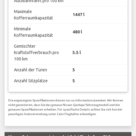
Autobahnfahrt pro 100 km
Maximale
1447 l
Kofferraumkapazität
Minimale
480 l
Kofferraumkapazität
Gemischter
Kraftstoffverbrauch pro
5.5 l
100 km
Anzahl der Türen
5
Anzahl Sitzplätze
5
Die angezeigten Spezifikationen dienen nur zu Informationszwecken. Wir können
nicht garantieren, dass Sie das genaue Nissan Qashqai-Fahrzeugmodell und die
genauen Spezifikationen erhalten. Für spezifische Details sollten Sie sich bei der
jeweiligen Autovermietung unter Calvi Flughafen erkundigen.